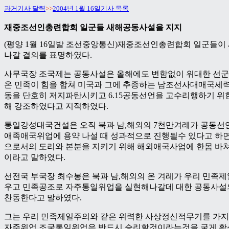
과거기사 달력
>>
2004년 1월 16일기사 목록
재중조선인총련합회 일군들 새해공동사설을 지지
(평양 1월 16일발 조선중앙통신)재중조선인총련합회 일군들이
나갈 결의를 표명하였다.
사무국장 조국제는 공동사설은 올해에도 변함없이 위대한 선
온 민족이 힘을 합쳐 미국과 그에 추종하는 남조선사대매국세
동을 단호히 저지파탄시키고 6.15공동선언을 고수리행하기 위
해 강조하였다고 지적하였다.
통일강성대국건설은 오직 북과 남,해외의 7천만겨레가 공동선
애족애국위업에 용약 나설 때 성과적으로 진행될수 있다고 하면
으로서의 도리와 본분을 지키기 위해 해외애국사업에 한몸 바
이라고 말하였다.
선전국 부국장 최수봉은 북과 남,해외의 온 겨레가 우리 민족
우고 민족공조로 자주통일위업을 실현해나갈데 대한 공동사설
찬동한다고 말하였다.
그는 우리 민족제일주의와 같은 위력한 사상정신적무기를 가지
자주위업,조국통일위업은 반드시 승리할것이라는것을 굳게 확