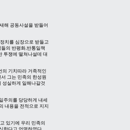
 새해 공동사설을 받들어
군정치를 심장으로 받들고
력들의 반평화,반통일책
한 투쟁에 떨쳐나설데 대
언의 기치따라 거족적인
서 그는 민족의 한성원
쳐 성실하게 일해나갈것
제일주의를 당당하게 내세
의 내용을 전적으로 지지
고 있기에 우리 민족의
신한다고 언명하였다.