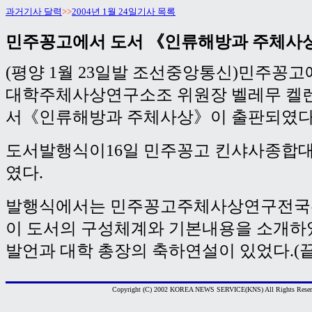
과거기사 달력
>>
2004년 1월 24일기사 목록
민주꽁고에서 도서 《인류해방과 주체사
(평양 1월 23일발 조선중앙통신)민주꽁
대학주체사상연구소조 위원장 벨레무 켈렌
서《인류해방과 주체사상》이 출판되였다
도서발행식이16일 민주꽁고 킨샤사종합
였다.
발행식에서는 민주꽁고주체사상연구전국
이 도서의 구성체계와 기본내용을 소개하
발언과 대학 총장의 축하연설이 있었다.(끝
Copyright (C) 2002 KOREA NEWS SERVICE(KNS) All Rights Reser