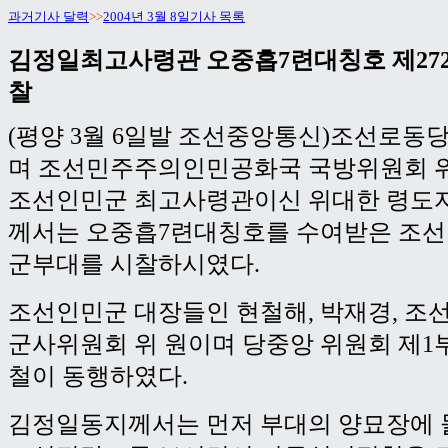
과거기사 달력
>>
2004년 3월 8일기사 목록
김정일최고사령관 오중흡7련대칭호 제27
찰
(평양 3월 6일발 조선중앙통신)조선로동
며 조선민주주의인민공화국 국방위원회 
조선인민군 최고사령관이신 위대한 령도
께서는 오중흡7련대칭호를 수여받은 조선인
군부대를 시찰하시였다.
조선인민군 대장들인 현철해, 박재경, 조
군사위원회 위 원이며 당중앙 위원회 제1
철이 동행하였다.
김정일동지께서는 먼저 부대의 양묘장에 