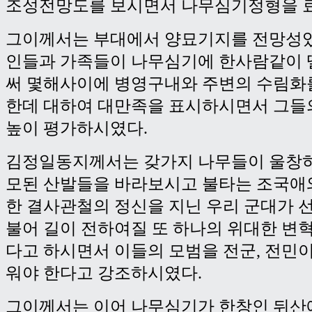
조성전망도를 보시면서 나무심기정형을 
그이께서는 부대에서 양묘기지를 전망성있
인들과 가족들이 나무심기에 한사람같이
써 몇해사이에 병영구내와 주변의 수림화
한데 대하여 대만족을 표시하시면서 그들
높이 평가하시였다.
김정일동지께서는 갖가지 나무들이 울창하
모된 산발들을 바라보시고 불타는 조국애
한 결사관철의 정신을 지닌 우리 군대가 
불어 길이 전하여질 또 하나의 위대한 변
다고 하시면서 이들의 모범을 전군, 전민
워야 한다고 강조하시였다.
그이께서는 이어 나무심기가 한창인 뒤산