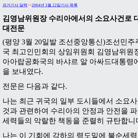
과거기사 달력
>>
2004년 3월 22일기사 목록
김영남위원장 수리아에서의 소요사건로 
대전문
(평양 3월 20일발 조선중앙통신)조선민
국 최고인민회의 상임위원회 김영남위원장
아아랍공화국의 바샤르 알 아싸드대통령
을 보내였다.
전문은 다음과 같다.
나는 최근 귀국의 일부 도시들에서 소요
것과 관련하여 수리아의 안정과 안전을 
세력들의 악랄한 책동을 준렬히 규탄합니
나는 이 기회에 각하의 령도밑에 불순세력