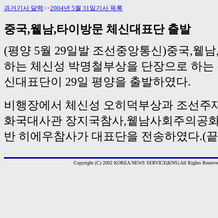
과거기사 달력
>>
2004년 5월 31일기사 목록
중국,윁남,타이방문 체신대표단 출발
(평양 5월 29일발 조선중앙통신)중국,윁남
하는 체신성 박명철부상을 단장으로 하는 
신대표단이 29일 평양을 출발하였다.
비행장에서 체신성 오히덕부상과 조선주
화국대사관 장지국참사,윁남사회주의공화
반 히에우참사가 대표단을 전송하였다.(끝
Copyright (C) 2002 KOREA NEWS SERVICE(KNS) All Rights Reserve