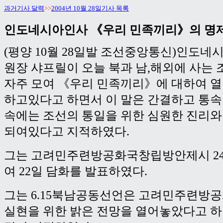
과거기사 달력
>>
2004년 10월 28일기사 목록
인도네시아인사 《우리 민족끼리》의 명
(평양 10월 28일발 조선중앙통신)인도네
원장 샤프릴이 오늘 북과 남,해외에 사는
자주 모여 《우리 민족끼리》에 대하여 
하고있다고 하면서 이 말은 간결하고 통
속에는 조선의 통일을 위한 심원한 진리와
되여있다고 지적하였다.
그는 고려민주련방공화국창립방안제시 2
여 22일 담화를 발표하였다.
그는 6.15북남공동선언은 고려민주련방
실현을 위한 밝은 전망을 열어놓았다고 