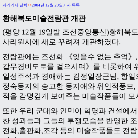
과거기사 달력
>>
2004년 12월 20일기사 목록
황해북도미술전람관 개관
(평양 12월 19일발 조선중앙통신)황해
사리원시에 새로 꾸려져 개관하였다.
전람관에는 조선화 《잊을수 없는 추억》,
갑무경비도로를 걸으시며》를 비롯하여 위
일성주석과 경애하는 김정일장군님, 항일
정숙동지의 숭고한 동지애와 위인적풍모,
적을 감명깊게 보여주는 미술작품들이 모
또한 우리 군대와 인민이 혁명과 건설에서
찬 성과들과 그들의 투쟁모습을 반영한 조
전화,출판화,조각 등의 미술작품들도 전