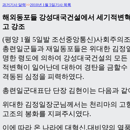
과거기사 달력
>>
2010년 1월 5일기사 목록
해외동포들 강성대국건설에서 세기적변혁
고 강조
(평양 1월 5일발 조선중앙통신)사회주의
총련일군들과 재일동포들은 위대한 김정
명한 령도에 의하여 강성대국건설의 모든
적변혁이 일어난데 대하여 경탄을 금할수
격동된 심정을 피력하였다.
총련일군대표단 단장 김현이는 다음과 같
위대한 김정일장군님께서는 천리마의 고향
고조의 봉화를 지펴주시였다.
이에 따라 온 나라에 대혁신,대비약의 열