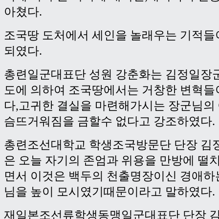
아쳤다.
조국땅 도처에서 세인을 놀래우는 기적들
되였다.
총련일군대표단 성원 강춘화는 김정일장
도에 의하여 조국땅에서는 거창한 변혁들
다,고귀한 결실을 마련해가시는 장군님의
슴뜨거워짐을 금할수 없다고 강조하였다.
총련조선대학교 학생조국방문단 단장 김정
은 오늘 자기의 존엄과 위용을 만방에 떨
면서 이것은 백두의 천출명장이신 경애하
님을 높이 모시였기때문이라고 말하였다.
재일본조선류학생동맹일군대표단 단장 김