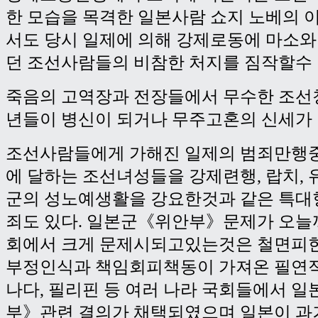
한 모습을 목격한 일본사람 쇼지 노베의 
서도 당시 일제에 의해 강제로동에 마소와
던 조선사람들의 비참한 처지를 짐작할수 
죽음의 고역장과 전장들에서 무수한 조선
년들이 병신이 되거나 무주고혼의 신세가 
조선사람들에게 가해진 일제의 범죄만행중
에 달하는 조선녀성들을 강제련행, 랍치,
군의 성노예생활을 강요한것과 같은 특
죄도 있다. 일본군《위안부》문제가 오늘
회에서 크게 문제시되고있는것은 철면피한
부정인식과 책임회피책동이 가져온 필연적
나다, 필리핀 등 여러 나라 국회들에서 
부》관련 결의가 채택되였으며 일본이 과