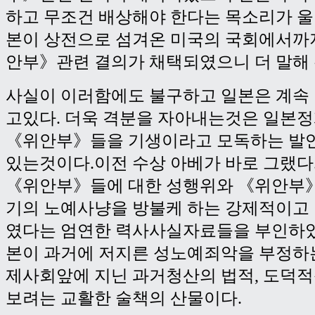
하고 무조건 배상해야 한다는 목소리가 울
본이 상전으로 섬겨온 미국의 국회에서까
안부》관련 결의가 채택되였으니 더 말해
사실이 이러함에도 불구하고 일본은 계속
고있다. 더욱 격분을 자아내는것은 일본
《위안부》들을 기생이라고 모독하는 발
있는것이다.이전 수상 아베가 바로 그랬다
《위안부》들에 대한 성행위와 《위안부
기의 노예사냥을 방불케 하는 강제적이고
였다는 엄연한 력사사실자료들을 부인하였
본이 과거에 저지른 성노예죄악을 부정하
제사회앞에 지닌 과거청산의 법적, 도덕
보려는 교활한 술책의 산물이다.