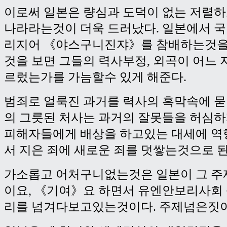
이로써 일본은 량심과 도덕이 없는 저렬
나라라는것이 더욱 드러났다. 일본에서 
리지어 《야스구니진쟈》를 참배하는것을
것을 보면 그들의 력사부정, 외곡이 어느
르렀는가를 가늠할수 있게 해준다.
범죄로 얼룩진 과거를 력사의 흑막속에 
의 그릇된 처사는 과거의 잘못들을 허심
피해자들에게 배상을 하고있는 대세에 역
서 지은 죄에 새로운 죄를 덧쌓는것으로 된
가소롭고 어처구니없는것은 일본이 그 주
이요, 《기여》요 하면서 유엔안보리사회
리를 넘겨다보고있는것이다. 주제넘은짓이