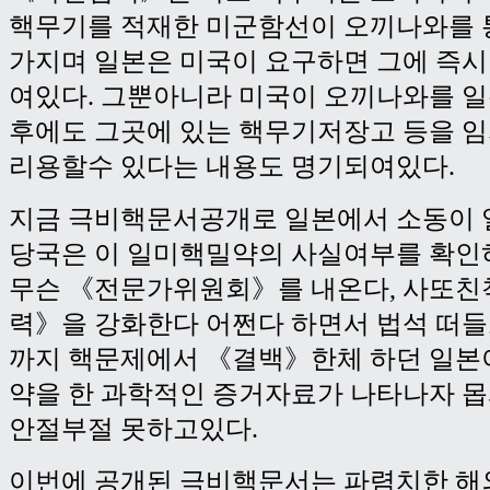
핵무기를 적재한 미군함선이 오끼나와를 
가지며 일본은 미국이 요구하면 그에 즉시
여있다. 그뿐아니라 미국이 오끼나와를 
후에도 그곳에 있는 핵무기저장고 등을 
리용할수 있다는 내용도 명기되여있다.
지금 극비핵문서공개로 일본에서 소동이 
당국은 이 일미핵밀약의 사실여부를 확인
무슨 《전문가위원회》를 내온다, 사또친
력》을 강화한다 어쩐다 하면서 법석 떠들
까지 핵문제에서 《결백》한체 하던 일본
약을 한 과학적인 증거자료가 나타나자 
안절부절 못하고있다.
이번에 공개된 극비핵문서는 파렴치한 