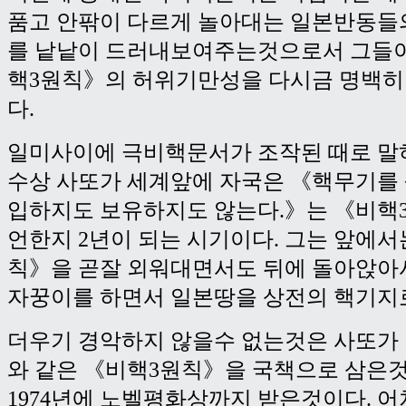
품고 안팎이 다르게 놀아대는 일본반동들
를 낱낱이 드러내보여주는것으로서 그들이
핵3원칙》의 허위기만성을 다시금 명백
다.
일미사이에 극비핵문서가 조작된 때로 말
수상 사또가 세계앞에 자국은 《핵무기를
입하지도 보유하지도 않는다.》는 《비핵
언한지 2년이 되는 시기이다. 그는 앞에서
칙》을 곧잘 외워대면서도 뒤에 돌아앉아
자꿍이를 하면서 일본땅을 상전의 핵기지
더우기 경악하지 않을수 없는것은 사또가
와 같은 《비핵3원칙》을 국책으로 삼은
1974년에 노벨평화상까지 받은것이다. 