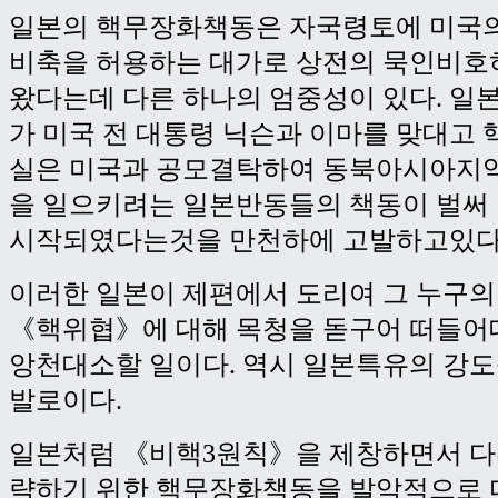
일본의 핵무장화책동은 자국령토에 미국의
비축을 허용하는 대가로 상전의 묵인비호
왔다는데 다른 하나의 엄중성이 있다. 일본
가 미국 전 대통령 닉슨과 이마를 맞대고 
실은 미국과 공모결탁하여 동북아시아지
을 일으키려는 일본반동들의 책동이 벌써 
시작되였다는것을 만천하에 고발하고있다
이러한 일본이 제편에서 도리여 그 누구의
《핵위협》에 대해 목청을 돋구어 떠들
앙천대소할 일이다. 역시 일본특유의 강
발로이다.
일본처럼 《비핵3원칙》을 제창하면서 다
략하기 위한 핵무장화책동을 발악적으로 