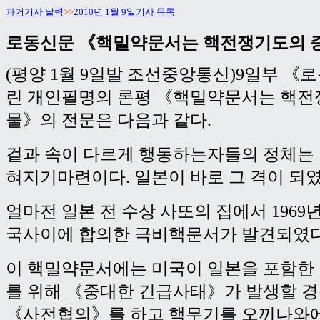
과거기사 달력
>>
2010년 1월 9일기사 목록
로동신문 《핵밀약문서는 핵전쟁기도의 
(평양 1월 9일발 조선중앙통신)9일부 《
린 개인필명의 론평 《핵밀약문서는 핵전
물》의 전문은 다음과 같다.
겉과 속이 다르게 행동하는자들의 정체는
혀지기마련이다. 일본이 바로 그 격이 되였
얼마전 일본 전 수상 사또의 집에서 1969
국사이에 합의한 극비핵문서가 발견되였다
이 핵밀약문서에는 미국이 일본을 포함한
를 위해 《중대한 긴급사태》가 발생할 경
《사전협의》를 하고 핵무기를 오끼나와