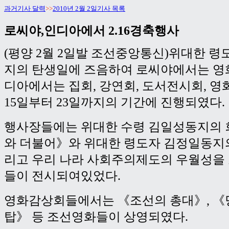
과거기사 달력
>>
2010년 2월 2일기사 목록
로씨야,인디아에서 2.16경축행사
(평양 2월 2일발 조선중앙통신)위대한 
지의 탄생일에 즈음하여 로씨야에서는 영
디아에서는 집회, 강연회, 도서전시회, 영
15일부터 23일까지의 기간에 진행되였다.
행사장들에는 위대한 수령 김일성동지의 
와 더불어》와 위대한 령도자 김정일동지
리고 우리 나라 사회주의제도의 우월성을
들이 전시되여있었다.
영화감상회들에서는 《조선의 총대》, 
탑》 등 조선영화들이 상영되였다.