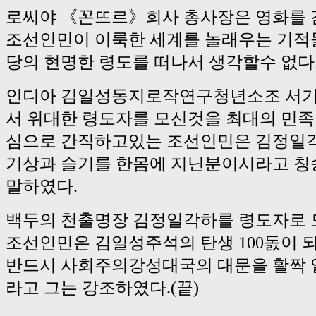
로씨야 《꼰뜨르》회사 총사장은 영화를 
조선인민이 이룩한 세계를 놀래우는 기적
당의 현명한 령도를 떠나서 생각할수 없다
인디아 김일성동지로작연구청년소조 서기
서 위대한 령도자를 모신것을 최대의 민
심으로 간직하고있는 조선인민은 김정일
기상과 슬기를 한몸에 지닌분이시라고 
말하였다.
백두의 천출명장 김정일각하를 령도자로
조선인민은 김일성주석의 탄생 100돐이 되
반드시 사회주의강성대국의 대문을 활짝
라고 그는 강조하였다.(끝)