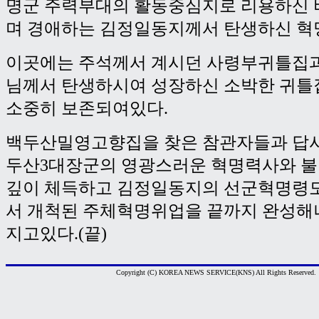
명군 주력부대의 활동중심지로 리용하신
며 경애하는 김정일동지께서 탄생하신 혁
이곳에는 주석께서 계시던 사령부귀틀집과
님께서 탄생하시여 성장하신 소박한 귀틀
소중히 보존되여있다.
백두산밀영고향집을 찾은 참관자들과 답
두산3대장군의 영광스러운 혁명력사와 불
깊이 체득하고 김정일동지의 선군혁명령
서 개척된 주체혁명위업을 끝까지 완성해
지고있다.(끝)
Copyright (C) KOREA NEWS SERVICE(KNS) All Rights Reserved.