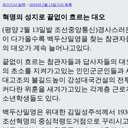
과거기사 달력
>>
2010년 2월 13일기사 목록
혁명의 성지로 끝없이 흐르는 대오
(평양 2월 13일발 조선중앙통신)경사스러
이 다가올수록 백두산밀영을 찾는 참관자
의 대오가 계속 늘어나고있다.
끝없이 흐르는 참관자들과 답사자들의 대
의 초소를 지켜가고있는 인민군군인들과 
대고조의 불길드높이 강성대국건설의 전
커다란 위훈을 새겨가고있는 각계층 근로
소년학생들도 있다.
백두산밀영은 위대한 김일성주석께서 193
조선혁명의 중심적령도거점으로 꾸리시고