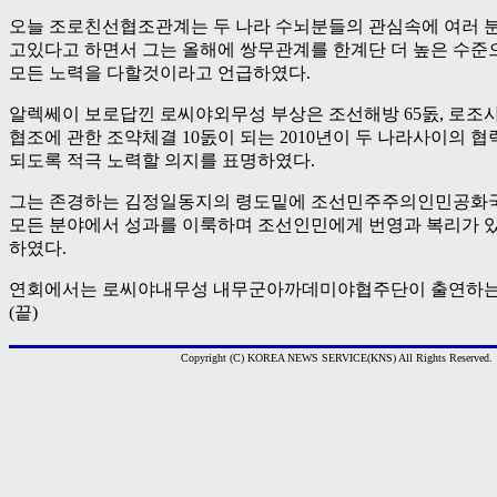
오늘 조로친선협조관계는 두 나라 수뇌분들의 관심속에 여러 
고있다고 하면서 그는 올해에 쌍무관계를 한계단 더 높은 수준
모든 노력을 다할것이라고 언급하였다.
알렉쎄이 보로답낀 로씨야외무성 부상은 조선해방 65돐, 로조사
협조에 관한 조약체결 10돐이 되는 2010년이 두 나라사이의 
되도록 적극 노력할 의지를 표명하였다.
그는 존경하는 김정일동지의 령도밑에 조선민주주의인민공화
모든 분야에서 성과를 이룩하며 조선인민에게 번영과 복리가 
하였다.
연회에서는 로씨야내무성 내무군아까데미야협주단이 출연하는
(끝)
Copyright (C) KOREA NEWS SERVICE(KNS) All Rights Reserved.