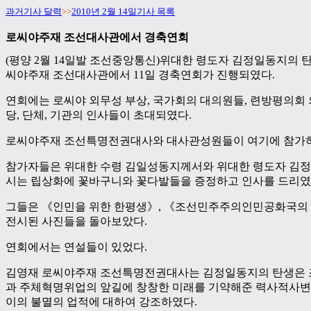
과거기사 달력
>>
2010년 2월 14일기사 목록
로씨야주재 조선대사관에서 경축연회
(평양 2월 14일발 조선중앙통신)위대한 령도자 김정일동지의 
씨야주재 조선대사관에서 11일 경축연회가 진행되였다.
연회에는 로씨야 외무성 부상, 국가회의 대의원들, 련방평의회 
당, 단체, 기관의 인사들이 초대되였다.
로씨야주재 조선특명전권대사와 대사관성원들이 여기에 참가
참가자들은 위대한 수령 김일성동지께서와 위대한 령도자 김정
시는 립상화에 꽃바구니와 꽃다발들을 증정하고 인사를 드리였
그들은 《인민을 위한 한평생》, 《조선민주주의인민공화국의
전시된 사진들을 돌아보았다.
연회에서는 연설들이 있었다.
김영재 로씨야주재 조선특명전권대사는 김정일동지의 탄생은
과 주체혁명위업의 앞길에 창창한 미래를 기약해준 력사적사변
이의 불멸의 업적에 대하여 강조하였다.