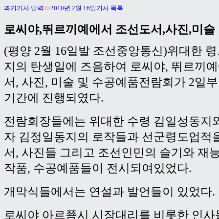
과거기사 달력
>>
2010년 2월 16일기사 목록
로씨야,뛰르끼예에서 조선도서,사진,미술
(평양 2월 16일발 조선중앙통신)위대한 
지의 탄생일에 즈음하여 로씨야, 뛰르끼
서, 사진, 미술 및 수공예품전람회가 2일
기간에 진행되였다.
전람회장들에는 위대한 수령 김일성동지와
자 김정일동지의 로작들과 선군령도업적을
서, 사진들 그리고 조선인민의 슬기와 재
작품, 수공예품들이 전시되여있었다.
개막식들에서는 연설과 발언들이 있었다.
로씨야 아르쬼시 시장대리를 비롯한 인사들