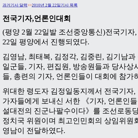
과거기사 달력
>>
2010년 2월 22일기사 목록
전국기자,언론인대회
(평양 2월 22일발 조선중앙통신)전국기자
22일 평양에서 진행되였다.
김영남, 최태복, 김정각, 김중린, 김기남
일군들, 기자, 편집원, 방송원들과 당사
들, 총련의 기자, 언론인들이 대회에 참가
위대한 령도자 김정일동지께서 전국기자,
가자들에게 보내신 서한 《기자, 언론인
설대전의 진군나팔수이다》를 조선로동당
정치국 위원이며 최고인민회의 상임위원회
영남이 전달하였다.