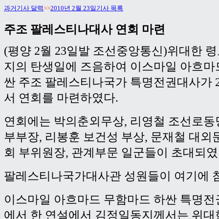
과거기사 달력
>>
2010년 2월 23일기사 목록
주조 팔레스티나대사 연회 마련
(평양 2월 23일발 조선중앙통신)위대한 
지의 탄생일에 즈음하여 이스마일 아흐마
싼 주조 팔레스티나국가 특명전권대사가 
서 연회를 마련하였다.
연회에는 박의춘외무상, 리영철 조선로동
부부장, 리봉훈 보건성 부상, 문재철 대
회 부위원장, 관계부문 일군들이 초대되였
팔레스티나국가대사관 성원들이 여기에 
이스마일 아흐마드 무함마드 하싼 특명전
에서 한 연설에서 김정일동지께서는 위대