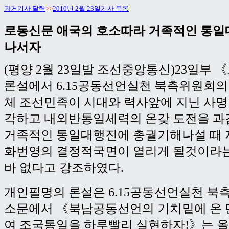
과거기사 달력
>>
2010년 2월 23일기사 목록
로동신문 애국의 호소따라 거족적인 통일
나서자
(평양 2월 23일발 조선중앙통신)23일부
론설에서 6.15공동선언실천 북측위원회의
체 조선민족이 시대와 력사앞에 지닌 사명
각하고 내외반통일세력의 온갖 도전을 과
거족적인 통일대행진에 총궐기해나설 때 
화번영의 결정적국면이 열리게 될것이라
바 없다고 강조하였다.
개인필명의 론설은 6.15공동선언실천 북
소문에서 《북남공동선언의 기치밑에 온 
여 조국통일을 하루빨리 실현하자!》는 