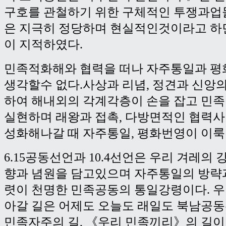
구호를 관철하기 위한 구체적인 투쟁과업
은 지극히 정당하며 현실적인것이라고 하
이 지적하였다.
민족적화해와 협력을 떠나 자주통일과 평
생각할수 없다.사상과 리념, 정견과 신앙
하여 해내외의 각계각층이 손을 잡고 민
실현하며 래왕과 접촉, 다방면적인 협력사
성화해나갈 때 자주통일, 평화번영이 이룩
6.15공동선언과 10.4선언은 우리 겨레의
향과 념원을 담고있으며 자주통일의 방략
렷이 천명한 민족공동의 통일강령이다. 우
아갈 길은 어제도 오늘도 래일도 북남공
민족자주의 길, 《우리 민족끼리》의 길이