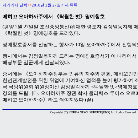
과거기사 달력
>>
2010년 2월 27일기사 목록
메히꼬 오아하까주에서 《탁월한 벗》명예칭호
(평양 2월 27일발 조선중앙통신)위대한 령도자 김정일동지께
《탁월한 벗》명예칭호를 드리였다.
명예칭호증서를 전달하는 행사가 10일 오아하까주에서 진행되
행사에서는 김정일동지께 드리는 명예칭호증서가 이 나라에서
해당부문 일군에게 전달되였다.
증서에는 《오아하까주정부는 인류의 자주와 평화, 메히꼬인
친선관계발전을 위한 위업에 기여하신 업적을 높이 평가하여
국 국방위원회 위원장이신 김정일각하께 <탁월한 벗>명예칭호
경의를 드립니다. 오아하까주 장관 학사 울리쎄스 루이스 오르띠쓰.
메히꼬 오아하까주》라고 씌여져있다.(끝)
Copyright (C) KOREA NEWS SERVICE(KNS) All Rights Reserved.