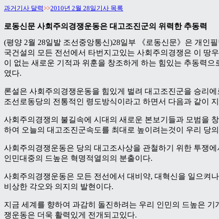
과거기사 달력
>>
2010년 2월 28일기사 목록
로동신문 사회주의경쟁운동은 대고조진군의 위력한 추동력
(평양 2월 28일발 조선중앙통신)28일부 《로동신문》은 개인
국건설의 모든 전선에서 타번지고있는 사회주의경쟁은 이 땅우
이 없는 새로운 기적과 위훈을 창조하게 하는 힘있는 추동력으
였다.
론설은 사회주의경쟁운동을 힘있게 벌려 대고조진군을 승리
조선로동당의 전통적인 령도방식이라고 하면서 다음과 같이 지
사회주의경쟁의 불길속에 시대의 새로운 본보기들과 모범을 창
하여 오늘의 대고조진군속도를 최대로 높이려는것이 우리 당의
사회주의경쟁운동은 당의 대고조사상을 관철하기 위한 투쟁에
인민대중의 드높은 혁명적열의의 분출이다.
사회주의경쟁운동은 모든 전선에서 대비약, 대혁신을 일으켜
비상한 각오와 의지의 발현이다.
지금 세계를 향하여 과감히 돌진하려는 우리 인민의 드높은 기
쟁운동은 더욱 활력있게 전개되고있다.