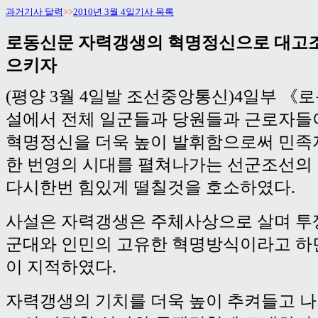
과거기사 달력
>>
2010년 3월 4일기사 목록
로동신문 자력갱생의 혁명정신으로 대고조
으키자
(평양 3월 4일발 조선중앙통신)4일부 《
설에서 전체 일군들과 당원들과 근로자들
혁명정신을 더욱 높이 발휘함으로써 민족
한 번영의 시대를 펼쳐나가는 선군조선의
다시한번 힘있게 떨칠것을 호소하였다.
사설은 자력갱생은 주체사상으로 살며 투
군대와 인민의 고유한 혁명방식이라고 하
이 지적하였다.
자력갱생의 기치를 더욱 높이 추켜들고 