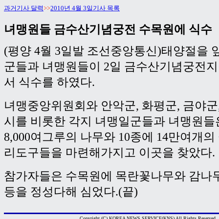
과거기사 달력
>>
2010년 4월 3일기사 목록
녀맹원들 금수산기념궁전 수목원에 식수
(평양 4월 3일발 조선중앙통신)태양절을
군들과 녀맹원들이 2일 금수산기념궁전
서 식수를 하였다.
녀맹중앙위원회와 안악군, 화평군, 금야군,
시를 비롯한 각지 녀맹일군들과 녀맹원들은
8,000여그루의 나무와 10종에 14만여개의
리도구들을 마련해가지고 이곳을 찾았다.
참가자들은 수목원에 목란꽃나무와 감나무
등을 정성다해 심었다.(끝)
Copyright (C) KOREA NEWS SERVICE(KNS) All Rights Reserved.