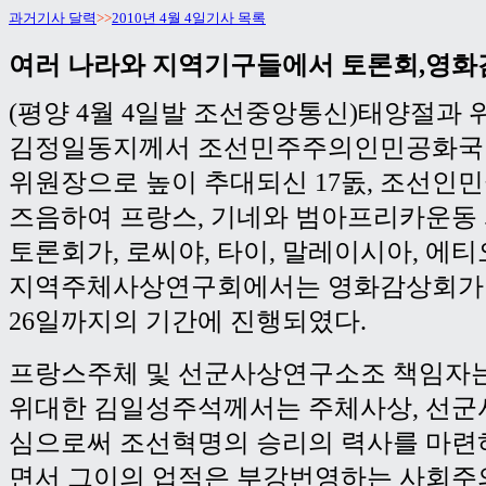
과거기사 달력
>>
2010년 4월 4일기사 목록
여러 나라와 지역기구들에서 토론회,영
(평양 4월 4일발 조선중앙통신)태양절과
김정일동지께서 조선민주주의인민공화국
위원장으로 높이 추대되신 17돐, 조선인민
즈음하여 프랑스, 기네와 범아프리카운동
토론회가, 로씨야, 타이, 말레이시아, 에
지역주체사상연구회에서는 영화감상회가 3
26일까지의 기간에 진행되였다.
프랑스주체 및 선군사상연구소조 책임자
위대한 김일성주석께서는 주체사상, 선군
심으로써 조선혁명의 승리의 력사를 마련
면서 그이의 업적은 부강번영하는 사회주