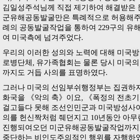
김일성주석님께 직접 제기하여 해결받은 
군유해공동발굴만은 특례적으로 허용해주
례의 공동발굴작업을 통하여 229구의 유
여 미국측에 넘겨주었다.
우리의 이러한 성의와 노력에 대해 미국
로병단체, 유가족협회는 물론 당시 미국
까지도 거듭 사의를 표명하였다.
그러나 미국의 선임부쉬행정부는 집권하자
화국을 《악의 축》이요, 《폭정의 전초
걸고들다 못해 조선인민군과 미국방성사이
의를 헌신짝처럼 줴던지고 10년동안 아무
진행되여오던 미군유해공동발굴작업까지
중단하는 비인도주의적인 행위를 자행하였