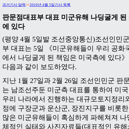
과거기사 달력
>>
2010년 4월 5일기사 목록
판문점대표부 대표 미군유해 나딩굴게 된
에 있다
(평양 4월 5일발 조선중앙통신)조선인민
부 대표는 5일 《미군유해들이 우리 공화
에서 나딩굴게 된 책임은 미국측에 있다
다음과 같이 보도하였다.
지난 1월 27일과 2월 26일 조선인민군
는 남조선주둔 미군측 대표를 통하여 미
우리 나라에서 진행하는 대규모토지정리
정에 구장군과 운산군, 장진지구를 비롯한
많은 미군유해들이 혹심하게 파헤쳐져 나
체적인 실태와 사진자료들(대표적인 유해: