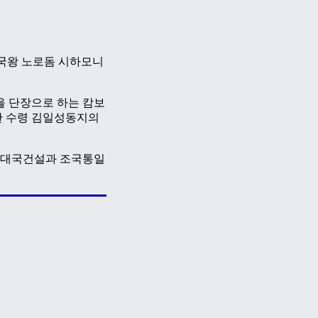
 국왕 노로돔 시하모니
을 단장으로 하는 캄보
한 수령 김일성동지의
성대국건설과 조국통일