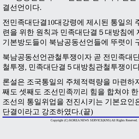
결선언이다.
전민족대단결10대강령에 제시된 통일의
련을 위한 원칙과 민족대단결５대방침에 
기본방도들이 북남공동선언들에 뚜렷이 
북남공동선언관철투쟁이자 곧 전민족대단
철투쟁, 민족대단결５대방침관철투쟁이다
론설은 조국통일의 주체적력량을 마련하자
째도 셋째도 조선민족끼리 힘을 합쳐야 
조선의 통일위업을 전진시키는 기본요인은
단결이라고 강조하였다.(끝)
Copyright (C) KOREA NEWS SERVICE(KNS) All Rights Reserved.