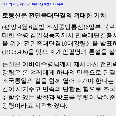
과거기사 달력
>>
2010년 4월 6일기사 목록
로동신문 전민족대단결의 위대한 기치
(평양 4월 6일발 조선중앙통신)6일부 《
대한 수령 김일성동지께서 민족대단결총
을 위한 전민족대단결10대강령》을 발표하
(1993.4.6)을 맞으며 개인필명의 론설을 
론설은 어버이수령님께서 제시하신 전민
강령은 온 겨레에게 하나의 민족으로 단
조국통일의 길을 함께 열어나가야 한다는
깊이 새겨주고 민족의 단합된 힘으로 조
취할수 있는 방향과 방도를 뚜렷이 밝혀준
강령이라고 지적하였다.