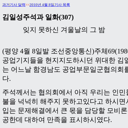
과거기사 달력
>>
2010년 4월 8일기사 목록
김일성주석과 일화(307)
잊지 못하신 겨울날의 그 밤
(평양 4월 8일발 조선중앙통신)주체69(198
공업기지들을 현지지도하시던 위대한 김
는 어느날 함경남도 공업부문일군협의회
다.
주석께서는 협의회에서 아직 우리는 인민
불을 넉넉히 해주지 못하고있다고 하시면
입는 문제해결에서 큰 몫을 담당할 모비
공한데 대하여 만족을 표시하시였다.