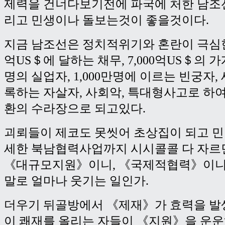
제력을 건너다보기전에 파국에 처한 남조
리고 민생이나 돌보는것이 좋을것이다.
지금 남조선은 정치적위기와 혼란이 극심한데
억US＄에 달하는 채무, 7,000억US＄의 가
명의 실업자, 1,000만명에 이르는 빈궁자
록하는 자살자, 사회악, 특대형사고로 하
환의 수라장으로 되고있다.
괴뢰들이 제코도 못씻어 초상집이 되고 
세한 북남협력사업까지 시시콜콜 다 자르
《대규모지원》이니, 《국제적협력》이니
말로 얼마나 웃기는 일인가.
더우기 뒤골방에서 《제재》가 효력을 
이 쾌재를 올리는 자들이 《지원》을 운