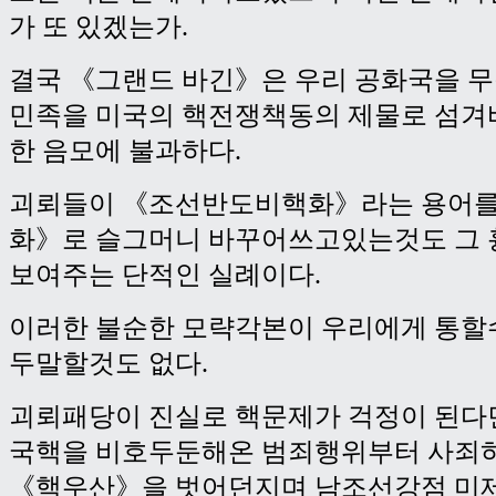
가 또 있겠는가.
결국 《그랜드 바긴》은 우리 공화국을 
민족을 미국의 핵전쟁책동의 제물로 섬겨
한 음모에 불과하다.
괴뢰들이 《조선반도비핵화》라는 용어를
화》로 슬그머니 바꾸어쓰고있는것도 그 
보여주는 단적인 실례이다.
이러한 불순한 모략각본이 우리에게 통할
두말할것도 없다.
괴뢰패당이 진실로 핵문제가 걱정이 된다
국핵을 비호두둔해온 범죄행위부터 사죄
《핵우산》을 벗어던지며 남조선강점 미