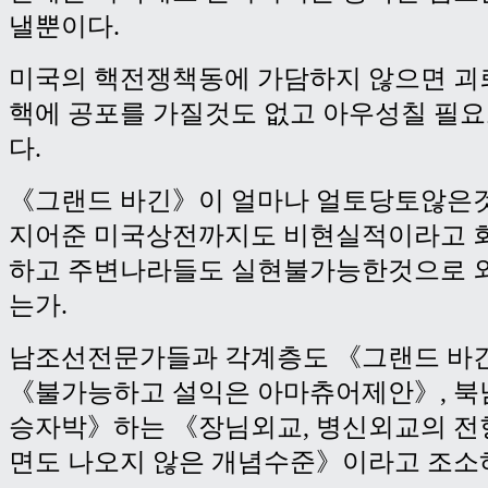
낼뿐이다.
미국의 핵전쟁책동에 가담하지 않으면 괴
핵에 공포를 가질것도 없고 아우성칠 필
다.
《그랜드 바긴》이 얼마나 얼토당토않은
지어준 미국상전까지도 비현실적이라고 
하고 주변나라들도 실현불가능한것으로 
는가.
남조선전문가들과 각계층도 《그랜드 바
《불가능하고 설익은 아마츄어제안》, 북
승자박》하는 《장님외교, 병신외교의 전
면도 나오지 않은 개념수준》이라고 조소