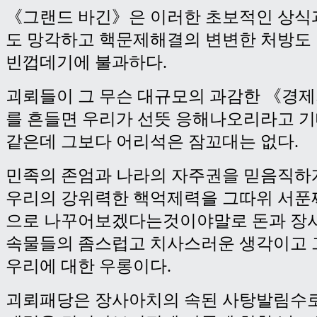
《그랜드 바긴》은 이러한 초보적인 상식과
도 망각하고 핵문제해결의 변변한 처방도
빈껍데기에 불과하다.
괴뢰들이 그 무슨 대규모의 과감한 《경
를 흔들면 우리가 선뜻 응해나오리라고 
같은데 그보다 어리석은 잠꼬대는 없다.
민족의 존엄과 나라의 자주권을 믿음직하
우리의 강위력한 핵억제력을 그따위 서푼
으로 나꾸어보겠다는것이야말로 돈과 장
속물들의 좀스럽고 치사스러운 생각이고 
우리에 대한 우롱이다.
괴뢰패당은 장사아치의 속된 사탕발림수로