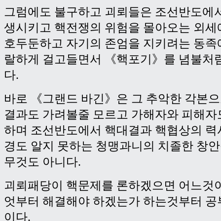
그럼에도 불구하고 괴뢰들은 조선반도에서
생시키고 핵전쟁의 위험을 몰아오는 외세
호두둔하고 자기의 존엄을 지키려는 동족
랄하게 걸고들면서 《핵포기》를 념불처
다.
바로 《그랜드 바긴》은 그 추악한 각본
결과도 가려볼줄 모르고 가해자와 피해자
하며 조선반도에서 핵대결과 핵협상의 력
경도 알지 못하는 청맹과니의 치졸한 창안
무것도 아니다.
괴뢰패당이 핵문제를 론하겠으면 어느것이
엇부터 해결해야 하겠는가 하는것부터 공
이다.