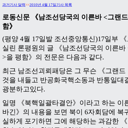
과거기사 달력
>>
2010년 4월 17일기사 목록
로동신문 《남조선당국의 이른바 <그랜드
함》
(평양 4월 17일발 조선중앙통신)17일부
실린 론평원의 글 《남조선당국의 이른바 
>을 평함》의 전문은 다음과 같다.
최근 남조선괴뢰패당은 그 무슨 《그랜드
것을 내들고 반공화국핵소동과 반통일대
광분하고있다.
일명 《북핵일괄타결안》이라고 하는 이
바긴》의 내용을 보면 북이 6자회담에 복
실하게 포기하면 그에 해당하는 과감한 