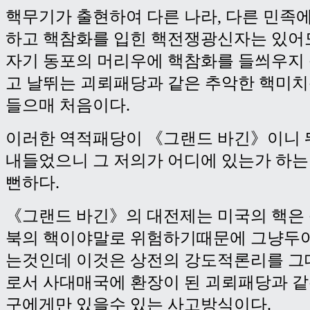
핵무기가 출현하여 다른 나라, 다른 민족
하고 핵참화를 입힌 핵전쟁광신자는 있어도
자기 동포의 머리우에 핵참화를 들씌우지 
고 날뛰는 괴뢰패당과 같은 추악한 핵미
들으매 처음이다.
이러한 역적패당이 《그랜드 바긴》이니 
내들었으니 그 저의가 어디에 있는가 하
뻔하다.
《그랜드 바긴》의 대전제는 미국의 핵은
북의 핵이야말로 위험하기때문에 그냥두
는것인데 이것은 상전의 강도적론리를 그
로서 사대매국에 환장이 된 괴뢰패당과 
구에게만 있을수 있는 사고방식이다.