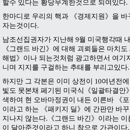
할수 있다는 황당무계한것으로 되여있다.
한마디로 우리의 핵과 《경제지원》을 바
자는것이다.
남조선집권자가 지난해 9월 미국행각때 내
《그랜드 바긴》에 대해 괴뢰들은 마치도
해법》이나 되는것처럼 광고하면서 여기
니며 지지를 구걸하는 추태를 부리고있다.
하지만 그 각본은 이미 상전이 10여년전
빛도 못본채 페기된 미국식《일괄타결안》
색하여 현 오바마정권이 내든 이른바 《
이라고 하는 《패키지 딜》에 간판만 바
지나지 않는다.《그랜드 바긴》이라는 이
이 달아준것이라고 하니 참으로 가관이다.