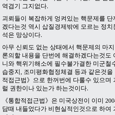
역겹기 그지없다.
괴뢰들이 복잡하게 엉켜있는 핵문제를 단
겠다는것 역시 삽질경제밖에 모르는 정치
석은 망상이다.
아무 신뢰도 없는 상태에서 핵문제의 마
론의할 내용을 단번에 해결하겠다는것도
니와 핵위기해소에 필수불가결한 미군철수
습중지, 조미평화협정체결 등과 같은것을
적접근법》으로 한꺼번에 다룰수 있으며 
럴 권한이나 있는가 하는것이다.
《통합적접근법》은 미국상전이 이미 2004
담때 내들었다가 비현실적인것으로 하여