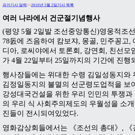
과거기사 달력
>>
2010년 5월 2일기사 목록
여러 나라에서 건군절기념행사
(평양 5월 2일발 조선중앙통신)영웅적
78돐에 즈음하여 캄보쟈, 몽골, 민주꽁고,
디아, 로씨야에서 토론회, 강연회, 친선모
가 4월 22일부터 25일까지의 기간에 진행
행사장들에는 위대한 수령 김일성동지와 
김정일동지의 불멸의 선군령도업적을 보여
강성대국건설을 위한 우리 인민의 투쟁과
의 우리 식 사회주의제도의 우월성을 소개
진들이 전시되여있었다.
영화감상회들에서는 《조선의 총대》, 《