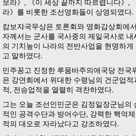
보라》, 《이 세상 끝까지 따르렵니다》, 
라》를 비롯한 조선영화들이 상영되였다.
캄보쟈국무상은 토론회와 영화감상회에서
자께서는 군사를 국사중의 제일국사로 내
의 기치높이 나라의 전반사업을 현명하게
고 말하였다.
민주꽁고 진정한 루뭄바주의애국당 전국
은 강연회에서 위대한 수령님의 건군업적
적, 전승업적을 열렬히 격찬하였다.
그는 오늘 조선인민군은 김정일장군님의 
적인 공격수단과 방어수단, 강력한 핵억제
적의 대오로 자라났다고 강조하였다.