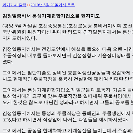
과거기사 달력
>>
2010년 5월 20일기사 목록
김정일총비서 룡성기계련합기업소를 현지지도
(평양 5월 20일발 조선중앙통신)조선로동당 총비서이시며 
국방위원회 위원장이신 위대한 령도자 김정일동지께서는 룡
지지도하시였다.
김정일동지께서는 전경도앞에서 해설을 들으신 다음 오랜 시간
주물직장의 내부를 돌아보시면서 건설정형과 기술장비상태를
였다.
그이께서는 첨단기술로 장비된 흐름식생산공정들과 정갈하게 
시고 현대적인 주물직장을 훌륭히 건설한데 대하여 커다란 만
그이께서는 룡성기계련합기업소의 일군들과 로동자, 기술자들이
보산업시대의 요구에 맞는 주물직장을 일떠세워 주물혁명에서 
오게 한것은 참으로 대단한 성과라고 하시면서 그들의 공로를 
김정일동지께서는 룡성의 주물직장은 동해안의 주물생산에서 
고있다고 하시면서 직장앞에 나서는 과업들을 제시하시였다.
그이께서는 공장을 현대화하고 기계생산을 늘이는데서 주강과 주