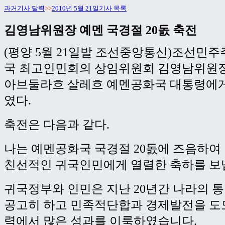
과거기사 달력
>>
2010년 5월 21일기사 목록
김영남위원장 예멘 국경절 20돐 축전
(평양 5월 21일발 조선중앙통신)조선민
국 최고인민회의 상임위원회 김영남위원장
아브둘라흐 살레흐 예멘공화국 대통령에게
였다.
축전은 다음과 같다.
나는 예멘공화국 국경절 20돐에 즈음하여
친선적인 귀국인민에게 열렬한 축하를 보
귀국정부와 인민은 지난 20년간 나라의 
공고히 하고 민족적단합과 경제발전을 도
력에서 많은 성과를 이룩하였습니다.