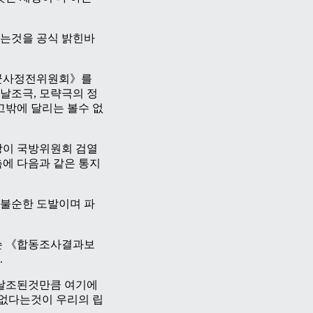
는것을 공식 밝힌바
《군사정전위원회》를
날조극, 모략극의 정
고밖에 달리는 볼수 없
이 국방위원회 검열
측에 다음과 같은 통지
 불순한 도발이며 파
슨 《합동조사결과보
.
 날조된것만큼 여기에
없다는것이 우리의 립