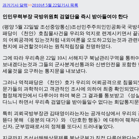
과거기사 달력
>>
2010년 5월 22일기사 목록
인민무력부장 국방위원회 검열단을 즉시 받아들여야 한다
(평양 5월 22일발 조선중앙통신)조선민주주의인민공화국 국
패당이 《천안》호침몰사건을 우리와 억지로 련계시키면서 끝
의 어뢰공격에 있는것처럼 내외여론을 오도하고있는것과 관련
현지에 파견할것이라는 원칙적립장을 천명하였다.
그에 따라 우리측은 22일 10시 서해지구 북남관리구역을 통하
보내겠다는것과 그들의 군사분계선통과와 신변안전을 포함한
세울것을 요구하는 통지문을 내보냈다.
그러나 역적패당은 《천안》호가 우리의 어뢰공격으로 침몰되
문가들의 과학적이고 객관적인 조사에 의하여 최종 확인되였다느
협정체계안에서 다루어야 하며 북은 그 결과를 통보받고 《성
다느니 하면서 우리측 검열단을 받아들일수 없다는 회답통지문
특히 괴뢰국방부장관 김태영이라는자는 공개석상에서 우리의
뜯다 못해 《응분의 대가》와 《단호한 행동》에 대하여 줴쳐
신자, 군부깡패로서의 정체를 또다시 드러내놓았다.
지금까지 조선서해해상문제를 북남군부가 직접 다루어왔다는것