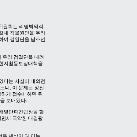
방위원회는 리명박역적
끝내 침몰원인을 우리
하여 검열단을 남조선
여 우리 검열단을 내려
 현지활동보장대책을
였다는 사실이 내외전
니, 이 문제는 정전
실하게 접수》하면 된
을 보내왔다.
 검열단파견립장을 헐
대면서 극악한 대결광
은 세상이 다 아는