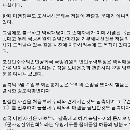
사실이다.
한때 미행정부도 조선서해문제는 저들이 관할할 문제가 아니라
있다.
그럼에도 불구하고 역적패당이 그 존재자체가 이미 사멸된 
빗대고 우리 국방위원회 검열단파견을 거부해나선것은 저들의 
체가 드러날수 있는 길을 사전에 차단하려는데 그 목적이 있다
다.
조선민주주의인민공화국 국방위원회 인민무력부장은 역적패당
단을 받아들일수 없다는 립장을 보내온것과 관련하여 22일 남
문을 다시 내보냈다.
남측의 5월 21일부 회답통지문은 우리의 존엄을 또다시 헐뜯는
렴치한 강도적궤변이다.
발생한 사건을 처음부터 우리와 련계시킨것도 남측이며 그 무
고》를 전후하여 끝끝내 우리와의 대결을 공언한것도 남측이다
결국 이번 사건은 애초부터 남측에 의하여 북남사이의 문제로
《군사정전위원회》라는 유령기구를 끌어들일 하등의 명분도 