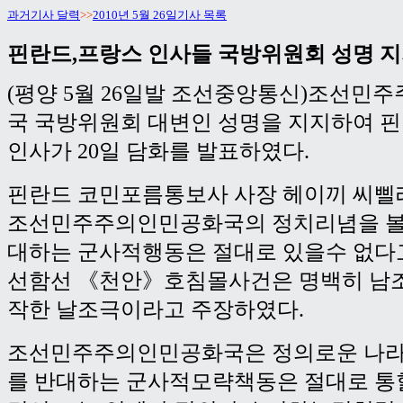
과거기사 달력
>>
2010년 5월 26일기사 목록
핀란드,프랑스 인사들 국방위원회 성명 
(평양 5월 26일발 조선중앙통신)조선민
국 국방위원회 대변인 성명을 지지하여 
인사가 20일 담화를 발표하였다.
핀란드 코민포름통보사 사장 헤이끼 씨삘
조선민주주의인민공화국의 정치리념을 볼 
대하는 군사적행동은 절대로 있을수 없다
선함선 《천안》호침몰사건은 명백히 남
작한 날조극이라고 주장하였다.
조선민주주의인민공화국은 정의로운 나라
를 반대하는 군사적모략책동은 절대로 통