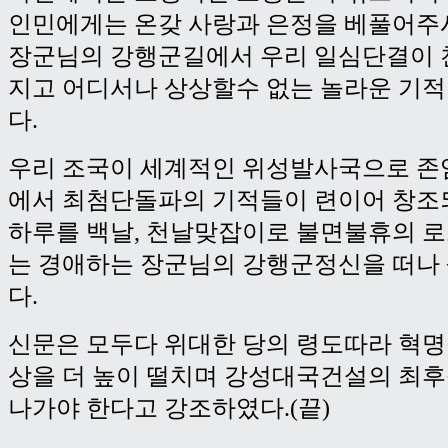
인민에게는 온갖 사랑과 은정을 베풀어주
장군님의 강행군길에서 우리 일심단결이 
지고 어디서나 상상할수 없는 놀라운 기
다.
우리 조국이 세계적인 위성발사국으로 존
에서 최첨단돌파의 기적들이 련이어 창
하루를 백날, 천날맞잡이로 불면불휴의 
는 경애하는 장군님의 강행군정신을 떠나
다.
신문은 모두다 위대한 당의 령도따라 혁
상을 더 높이 떨치며 강성대국건설의 최
나가야 한다고 강조하였다.(끝)