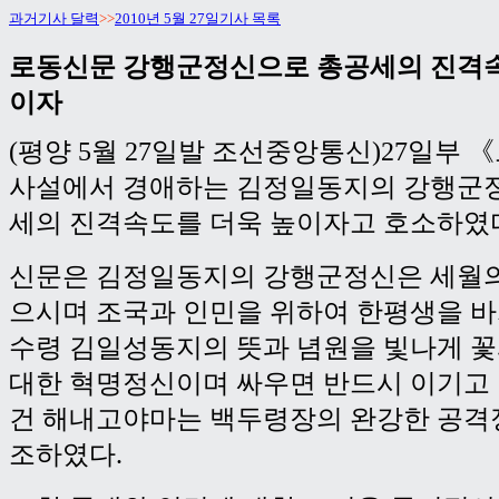
과거기사 달력
>>
2010년 5월 27일기사 목록
로동신문 강행군정신으로 총공세의 진격속
이자
(평양 5월 27일발 조선중앙통신)27일부
사설에서 경애하는 김정일동지의 강행군
세의 진격속도를 더욱 높이자고 호소하였
신문은 김정일동지의 강행군정신은 세월의
으시며 조국과 인민을 위하여 한평생을 
수령 김일성동지의 뜻과 념원을 빛나게 
대한 혁명정신이며 싸우면 반드시 이기고
건 해내고야마는 백두령장의 완강한 공격
조하였다.