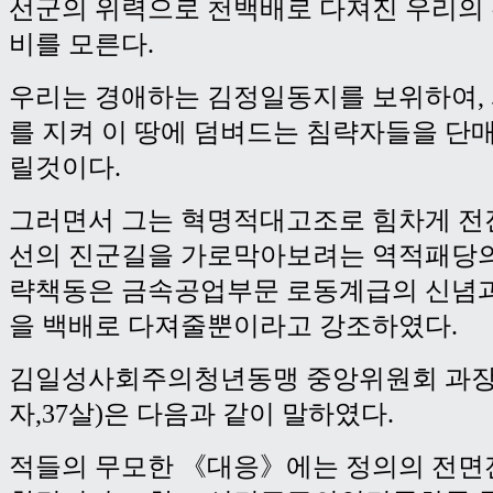
선군의 위력으로 천백배로 다져진 우리의
비를 모른다.
우리는 경애하는 김정일동지를 보위하여,
를 지켜 이 땅에 덤벼드는 침략자들을 단
릴것이다.
그러면서 그는 혁명적대고조로 힘차게 전
선의 진군길을 가로막아보려는 역적패당의
략책동은 금속공업부문 로동계급의 신념과
을 백배로 다져줄뿐이라고 강조하였다.
김일성사회주의청년동맹 중앙위원회 과장
자,37살)은 다음과 같이 말하였다.
적들의 무모한 《대응》에는 정의의 전면