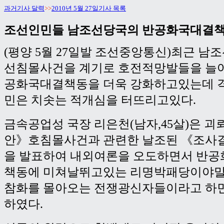
과거기사 달력
>>
2010년 5월 27일기사 목록
조선인민들 남조선당국의 반공화국대결책
(평양 5월 27일발 조선중앙통신)최근 남
선침몰사건을 계기로 호전적망발들을 늘
공화국대결책동을 더욱 강화하고있는데 
민은 치솟는 적개심을 터뜨리고있다.
금속공업성 국장 리은천(남자,45살)은 
안》호침몰사건과 관련한 날조된 《조사
을 발표하여 내외여론을 오도하면서 반
책동에 미쳐날뛰고있는 리명박패당이야말
참화를 몰아오는 전쟁광신자들이라고 하면
하였다.