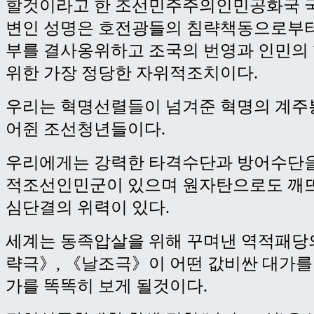
할것이라고 한 조선민주주의인민공화국 
변인 성명은 호전광들의 침략책동으로부터
부를 결사옹위하고 조국의 번영과 인민의
위한 가장 정당한 자위적조치이다.
우리는 혁명선렬들이 넘겨준 혁명의 계주
어쥔 조선청년들이다.
우리에게는 강력한 타격수단과 방어수단을
적조선인민군이 있으며 원자탄으로도 깨뜨
심단결의 위력이 있다.
세계는 동족압살을 위해 꾸며낸 역적패당
략극》, 《날조극》이 어떤 값비싼 대가를
가를 똑똑히 보게 될것이다.