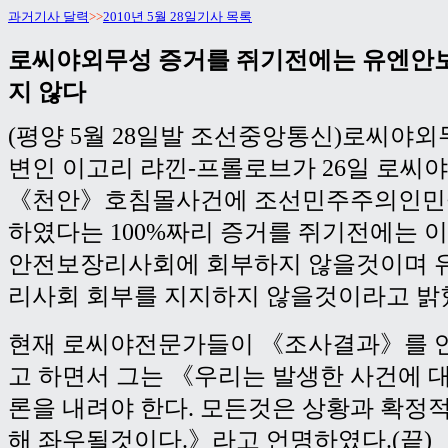
과거기사 달력
>>
2010년 5월 28일기사 목록
로씨야외무성 증거를 쥐기전에는 유엔안
지 않다
(평양 5월 28일발 조선중앙통신)로씨야
변인 이고리 랴낀-프롤로브가 26일 로씨
《천안》호침몰사건에 조선민주주의인민
하였다는 100%짜리 증거를 쥐기전에는 이
안전보장리사회에 회부하지 않을것이며 
리사회 회부를 지지하지 않을것이라고 밝
현재 로씨야전문가들이 《조사결과》를 
고 하면서 그는 《우리는 발생한 사건에 
론을 내려야 한다. 모든것은 상황과 확정
해 좌우될것이다.》라고 언명하였다.(끝)