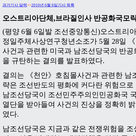
과거기사 달력
>>
2010년 6월 6일기사 목록
오스트리아단체,브라질인사 반공화국모략
(평양 6월 6일발 조선중앙통신)오스트리아
정일주체사상연구청년소조가 5월 28일 
사건과 관련한 미국과 남조선당국의 반
을 규탄하는 결의를 발표하였다.
결의는 《천안》호침몰사건과 관련한 남
략은 조선반도의 평화에 커다란 위험으로
남조선당국이 조선민주주의인민공화국 국
열단을 받아들여 사건의 진상을 정확히 
였다.
남조선당국은 지금과 같은 전쟁위험을 조