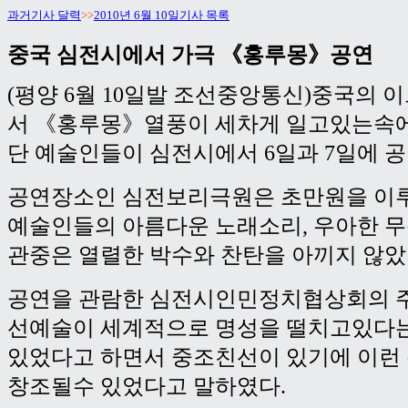
과거기사 달력
>>
2010년 6월 10일기사 목록
중국 심전시에서 가극 《홍루몽》공연
(평양 6월 10일발 조선중앙통신)중국의
서 《홍루몽》열풍이 세차게 일고있는속
단 예술인들이 심전시에서 6일과 7일에 
공연장소인 심전보리극원은 초만원을 이
예술인들의 아름다운 노래소리, 우아한 
관중은 열렬한 박수와 찬탄을 아끼지 않았
공연을 관람한 심전시인민정치협상회의 주
선예술이 세계적으로 명성을 떨치고있다는
있었다고 하면서 중조친선이 있기에 이런
창조될수 있었다고 말하였다.