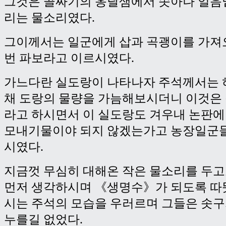
그것은 골짜기의 옹달샘에서 솟아나 얼음
리는 물소리였다.
그이께서는 일군에게 삽과 곡괭이를 가져
번 파보라고 이르시였다.
가느다란 실도랑이 나타나자 주석께서는 
채 도랑의 물량을 가늠해보시더니 이것은
라고 하시면서 이 실도랑도 겨우내 논판
모내기물이야 되지 않겠는가고 농장일군
시였다.
지금껏 무심히 대해온 작은 물소리를 두
먼저 생각하시며 《생명수》가 되도록 따
시는 주석의 모습을 우러르며 그들은 솟
누를길 없었다.