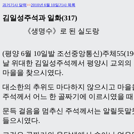
과거기사 달력
>>
2010년 6월 10일기사 목록
김일성주석과 일화(317)
《생명수》로 된 실도랑
(평양 6월 10일발 조선중앙통신)주체55(19
날 위대한 김일성주석께서 평양시 교외의 
마을을 찾으시였다.
대소한의 추위도 마다하지 않으시고 마을
주석께서 어느 한 골짜기에 이르시였을 때
문득 걸음을 멈추신 주석께서는 알릴듯말
들으시였다.