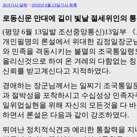
과거기사 달력
>>
2010년 6월 13일기사 목록
로동신문 만대에 길이 빛날 절세위인의 
(평양 6월 13일발 조선중앙통신)13일부
개인필명의 론설에서 위대한 김정일장군
와 민족을 격동시키는 불멸의 조국통일령
올리신것으로 하여 온 겨레의 다함없는 
신뢰를 받고계신다고 지적하였다.
경애하는 장군님께서는 일찌기 조국통일
과 절박성을 포착하시고 수십성상 민족자
일위업실현을 위해 자신의 모든것을 다 
하면서 론설은 다음과 같이 강조하였다.
뛰여난 정치적식견과 예리한 통찰력을 지