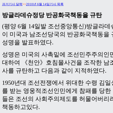
과거기사 달력
>>
2010년 6월 14일기사 목록
방글라데슈정당 반공화국책동을 규탄
(평양 6월 14일발 조선중앙통신)방글라
이 미국과 남조선당국의 반공화국책동을 
성명을 발표하였다.
성명은 미국의 사촉밑에 조선민주주의인
대하여 《천안》호침몰사건을 조작한 남
사를 규탄하고 다음과 같이 지적하였다.
1950년대 조선전쟁에서 위대한 수령 김
를 받는 영웅적조선인민에게 참패를 당한
들은 조선의 사회주의제도를 허물어버리
책동하고있다.