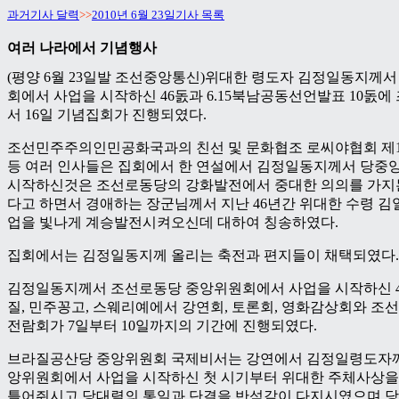
과거기사 달력
>>
2010년 6월 23일기사 목록
여러 나라에서 기념행사
(평양 6월 23일발 조선중앙통신)위대한 령도자 김정일동지께
회에서 사업을 시작하신 46돐과 6.15북남공동선언발표 10돐
서 16일 기념집회가 진행되였다.
조선민주주의인민공화국과의 친선 및 문화협조 로씨야협회 제
등 여러 인사들은 집회에서 한 연설에서 김정일동지께서 당중
시작하신것은 조선로동당의 강화발전에서 중대한 의의를 가지
다고 하면서 경애하는 장군님께서 지난 46년간 위대한 수령 
업을 빛나게 계승발전시켜오신데 대하여 칭송하였다.
집회에서는 김정일동지께 올리는 축전과 편지들이 채택되였다.
김정일동지께서 조선로동당 중앙위원회에서 사업을 시작하신 4
질, 민주꽁고, 스웨리예에서 강연회, 토론회, 영화감상회와 조선
전람회가 7일부터 10일까지의 기간에 진행되였다.
브라질공산당 중앙위원회 국제비서는 강연에서 김정일령도자
앙위원회에서 사업을 시작하신 첫 시기부터 위대한 주체사상을
틀어쥐시고 당대렬의 통일과 단결을 반석같이 다지시였으며 당