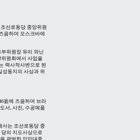
서 조선로동당 중앙위원
에 즈음하여 모스크바에
1부위원장 유리 와닌
앙위원회에서 사업을
는 력사적사변으로 된
김일성동지의 사상과 위
6돐에 즈음하여 브라
도서, 사진, 수공예품
께서는 조선로동당 중
 당의 지도사상으로
을 광범한 인민대중