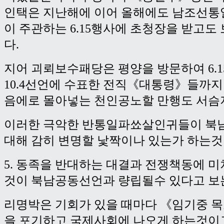
인택은 지난해에 이어 올해에도 남조선
이 주관하는 6.15행사에 초청장을 받고
다.
지어 괴뢰보수패당은 평양을 방문하여 6.
10.4선언에 수표한 전직《대통령》들까지
음에로 몰아넣는 천인공노할 만행도 서슴지
이러한 극악한 반통일파쑈살인귀들이 북
대해 감히 변명할 낯짝이나 있는가 하는것
5. 동족을 반대하는 대결과 전쟁책동에 
것이 북남공동선언과 량립될수 있다고 보
리명박은 기회가 있을 때마다 《임기중 목
을 포기하고 국제사회에 나오게 하는것이