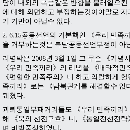
당이 내외의 폭풍같은 반향을 불러일으킨
에 대해 외면하고 부정하는것이야말로 자
기 기만이 아닐수 없다.
2. 6.15공동선언의 기본핵인 《우리 민
을 거부하는것은 북남공동선언부정이 아닌
리명박은 2008년 3월 1일 그 무슨 《기
《우리 민족끼리》의 리념을 《배타적민
《편협한 민족주의》니 하고 악랄하게 헐
족끼리》로는 《남북관계를 해결할수 없다
줴쳤다.
괴뢰통일부패거리들도 《우리 민족끼리》
해 《북의 선전구호》니, 《통일전선전략
며 비방중상하였다.