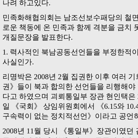
나려 하고있다.
민족화해협의회는 남조선보수패당의 철면
로운 책동에 온 민족과 함께 격분을 금치 
개질문장을 발표한다.
1. 력사적인 북남공동선언들을 부정한적
사실인가.
리명박은 2008년 2월 집권한 이후 여러 
권》들이 북과 합의한 선언들을 리행해야 
다고 하였으며 괴뢰통일부 장관 현인택은 20
일 《국회》 상임위원회에서 《6.15와 10
구속력이 없는 정치적선언》이라고 공언
2008년 11월 당시 《통일부》장관이였던