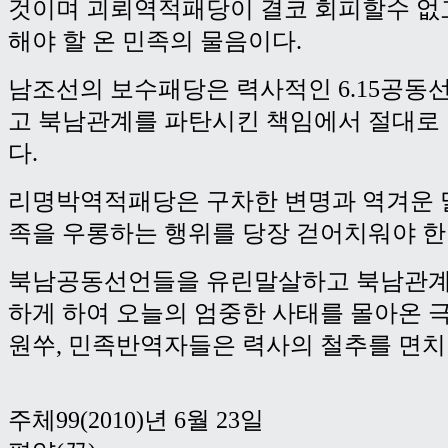
것이며 괴뢰역적패당이 결코 회피할수 없
해야 할 온 민족의 물음이다.
남조선의 보수패당은 력사적인 6.15공동
고 북남관계를 파탄시킨 책임에서 절대로
다.
리명박역적패당은 구차한 변명과 역겨운 
족을 우롱하는 행위를 당장 걷어치워야 한
북남공동선언들을 유린말살하고 북남관계
하게 하여 오늘의 엄중한 사태를 몰아온 
원쑤, 민족반역자들은 력사의 철추를 면치
주체99(2010)년 6월 23일