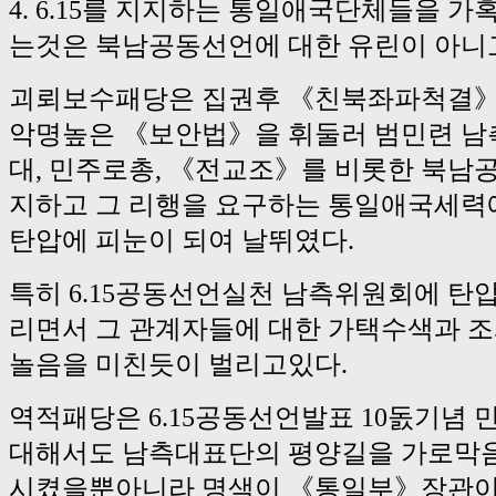
4. 6.15를 지지하는 통일애국단체들을 
는것은 북남공동선언에 대한 유린이 아니
괴뢰보수패당은 집권후 《친북좌파척결》
악명높은 《보안법》을 휘둘러 범민련 남
대, 민주로총, 《전교조》를 비롯한 북남
지하고 그 리행을 요구하는 통일애국세력
탄압에 피눈이 되여 날뛰였다.
특히 6.15공동선언실천 남측위원회에 탄
리면서 그 관계자들에 대한 가택수색과 조사
놀음을 미친듯이 벌리고있다.
역적패당은 6.15공동선언발표 10돐기념
대해서도 남측대표단의 평양길을 가로막
시켰을뿐아니라 명색이 《통일부》장관이