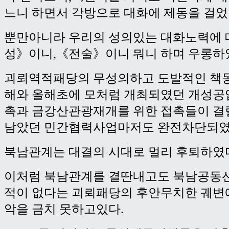
느니 하면서 각방으로 대화에 제동을 걸었
뿐만아니라 우리의 성의있는 대화노력에 
성》이니,《전술》이니 뭐니 하며 우롱하
괴뢰역적패당의 무성의하고 도발적인 책동
해와 올해초에 모처럼 개최되였던 개성
촉과 금강산관광재개를 위한 접촉들이 결
남았던 민간협력사업마저도 완전차단되였
북남관계는 대결의 시대로 멀리 후퇴하였
이처럼 북남관계를 결딴내고도 북남공동
적이 없다는 괴뢰패당의 후안무치한 궤변
악을 금치 못하고있다.