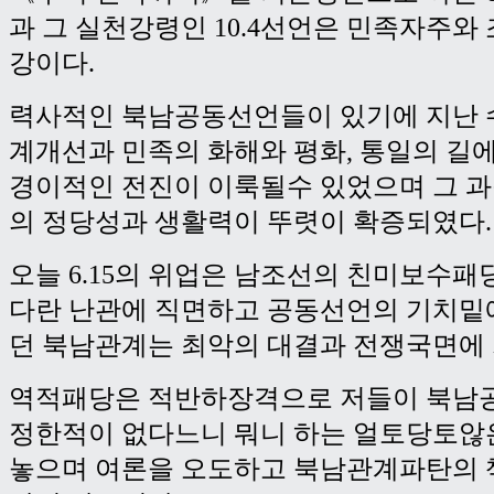
과 그 실천강령인 10.4선언은 민족자주와
강이다.
력사적인 북남공동선언들이 있기에 지난 
계개선과 민족의 화해와 평화, 통일의 길
경이적인 전진이 이룩될수 있었으며 그 
의 정당성과 생활력이 뚜렷이 확증되였다.
오늘 6.15의 위업은 남조선의 친미보수패
다란 난관에 직면하고 공동선언의 기치밑
던 북남관계는 최악의 대결과 전쟁국면에 
역적패당은 적반하장격으로 저들이 북남
정한적이 없다느니 뭐니 하는 얼토당토않
놓으며 여론을 오도하고 북남관계파탄의 