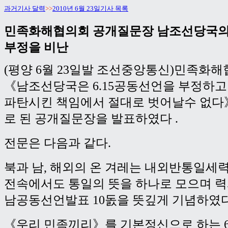
과거기사 달력
>>
2010년 6월 23일기사 목록
민족화해협의회 공개질문장 남조선당국의 
부정을 비난
(평양 6월 23일발 조선중앙통신)민족화해
《남조선당국은 6.15공동선언을 부정하
파탄시킨 책임에서 절대로 벗어날수 없다
로 된 공개질문장을 발표하였다 .
전문은 다음과 같다.
북과 남, 해외의 온 겨레는 내외반통일세
전속에서도 통일의 뜻을 하나로 모으며 력사
남공동선언발표 10돐을 뜻깊게 기념하였다
《우리 민족끼리》를 기본정신으로 하는 6