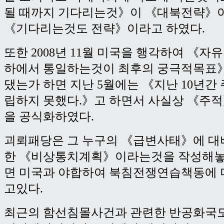
될 때까지 기다리는것》이 《대북전략》
《기다리는것도 전략》이라고 하였다.
또한 2008년 11월 미국을 행각하여 《
하에서 통일하는것이 최후의 궁극적목표
댔는가 하면 지난 5월에는 《지난 10년간
립하지 못했다.》고 하면서 사실상 《주
을 공식화하였다.
괴뢰패당은 그 누구의 《급변사태》에 대
한 《비상통치계획》이라는것을 작성해놓
면 미국과 야합하여 북침전쟁연습책동에 
고있다.
최근의 함선침몰사건과 관련한 반공화국