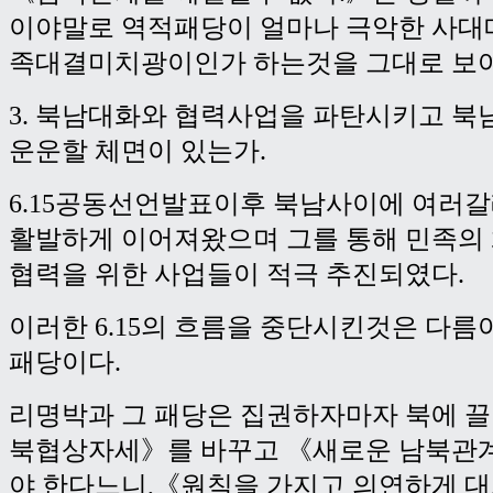
이야말로 역적패당이 얼마나 극악한 사대
족대결미치광이인가 하는것을 그대로 보
3. 북남대화와 협력사업을 파탄시키고 
운운할 체면이 있는가.
6.15공동선언발표이후 북남사이에 여러
활발하게 이어져왔으며 그를 통해 민족의 
협력을 위한 사업들이 적극 추진되였다.
이러한 6.15의 흐름을 중단시킨것은 다
패당이다.
리명박과 그 패당은 집권하자마자 북에 
북협상자세》를 바꾸고 《새로운 남북관
야 한다느니,《원칙을 가지고 의연하게 