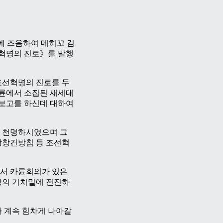
에 즈음하여 메히꼬 김
혁명의 진로》를 발행
조선혁명의 진로를 두
카륜에서 소집된 새세대
보고를 하신데 대하여
 천명하시였으며 그
당창건방침 등 조선혁
서 카륜회의가 있은
상의 기치밑에 전진하
 계속 힘차게 나아갈