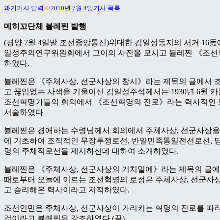
과거기사 달력
>>
2010년 7월 4일기사 목록
메히꼬단체 뷸레찐 발행
(평양 7월 4일발 조선중앙통신)위대한 김일성동지의 서거 16돐
일성주의연구위원회에서 그이의 사진을 모시고 뷸레찐 《조선
하였다.
뷸레찐은 《주체사상, 선군사상의 창시》라는 제목의 글에서 
고 끊임없는 사색을 기울이신 김일성주석께서는 1930년 6월 
조선혁명가들의 회의에서 《조선혁명의 진로》라는 력사적인 
서술하였다
뷸레찐은 경애하는 수령님께서 회의에서 주체사상, 선군사상을
에 기초하여 조직적인 무장투쟁로선, 반일민족통일전선로선, 
명의 주체적로선을 제시하신데 대하여 소개하였다.
뷸레찐은 《주체사상, 선군사상의 기치밑에》라는 제목의 글에
때로부터 오늘에 이르는 조선혁명의 로정은 주체사상, 선군사
고 승리해온 력사이라고 지적하였다.
조선인민은 주체사상, 선군사상이 가리키는 혁명의 진로를 따라
것이라고 뷸레찐은 강조하였다.(끝)