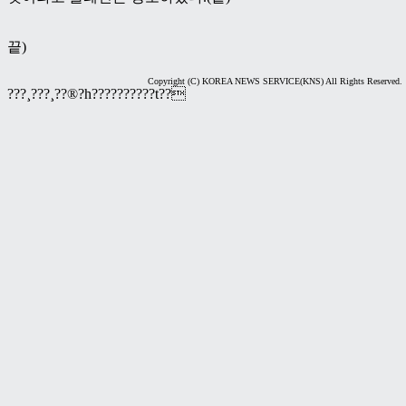
끝)
Copyright (C) KOREA NEWS SERVICE(KNS) All Rights Reserved.
???¸???¸??®?h??????????t??