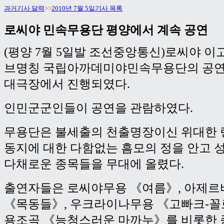
과거기사 달력
>>
2010년 7월 5일기사 목록
로씨야 민속무용단 평양에서 계속 공연
(평양 7월 5일발 조선중앙통신)로씨야 
브명칭 국립아까데미야민속무용단의 공연
대극장에서 진행되였다.
인민군군인들이 공연을 관람하였다.
무용단은 불세출의 천출명장이신 위대한 
동지에 대한 다함없는 흠모의 정을 안고 
다채로운 종목들을 무대에 올렸다.
출연자들은 로씨야무용 《여름》, 아제
《목동들》, 우크라이나무용 《고빠크-꼴
용조곡 《능청스러운 마까누》를 비롯한 