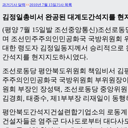
과거기사 달력
>>
2010년 7월 15일기사 목록
김정일총비서 완공된 대계도간석지를 현
(평양 7월 15일발 조선중앙통신)조선로
며 조선민주주의인민공화국 국방위원회 
대한 령도자 김정일동지께서 승리적으로 
간석지를 현지지도하시였다.
조선로동당 평안북도위원회 책임비서 김
주주의인민공화국 국방위원회 부위원장이
원회 부장인 장성택, 조선로동당 중앙위
김경희, 태종수, 제1부부장 리재일이 동행
평안북도간석지건설련합기업소의 로동계
건설자들은 염주군 다사도로부터 대다사도,