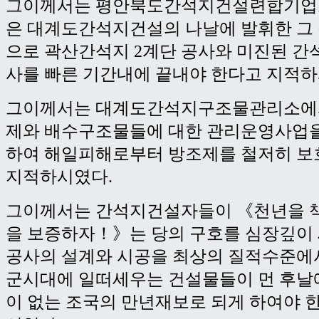
그이께서는 평안북도간석지건설련합기업
은 대계도간석지건설의 나날에 발휘한 그 
으로 곽산간석지 2계단 공사와 미진된 
사를 빠른 기간내에 끝내야 한다고 지적하
그이께서는 대계도간석지구조물관리소에
제와 배수구조물들에 대한 관리운영사업
하여 해일피해로부터 방조제를 철저히 보
지적하시였다.
그이께서는 간석지건설자들이 《천년을 
을 보증하자！》는 당의 구호를 심장깊이
공사의 설계와 시공을 최상의 질적수준에
군시대에 일떠세우는 건설물들이 먼 후날
이 없는 조국의 만년재보로 되게 하여야 