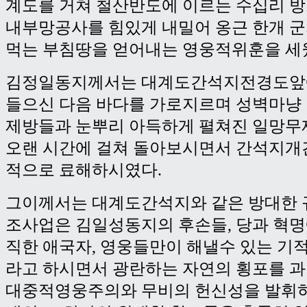
계도를 거쳐 철산반도에 이르는 수십리 
내부망공사를 힘있게 내밀어 옹근 한개 군
먹는 부침땅을 얻어내는 영웅적위훈을 세
김정일동지께서는 대계도간석지전경도앞
들으신 다음 바다를 가로지르며 성벽마냥
제방들과 눈뿌리 아득하게 펼쳐진 일망무
오랜 시간에 걸쳐 돌아보시면서 간석지개
적으로 료해하시였다.
그이께서는 대계도간석지와 같은 방대한 
조사업은 김일성동지의 후손들, 당과 혁명
직한 애국자, 영웅들만이 해낼수 있는 기
라고 하시면서 광란하는 자연의 횡포를 
대중적영웅주의와 무비의 헌신성을 발휘