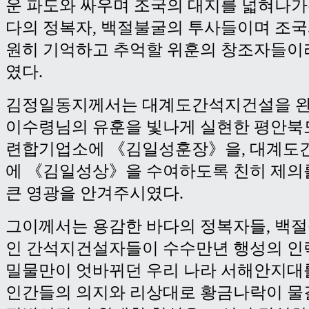
운 파도와 싸우며 조국의 대지를 넓혀나가
다의 정복자, 백절불굴의 투사들이며 조국
원히 기억하고 추억할 위훈의 창조자들이
였다.
김정일동지께서는 대계도간석지건설을 완
이수령님의 유훈을 빛나게 실현한 평안
련합기업소에 《김일성훈장》을, 대계도
에 《김일성상》을 수여하도록 친히 제의
큰 영광을 안겨주시였다.
그이께서는 용감한 바다의 정복자들, 백
인 간석지건설자들이 수수만년 행성의 인
밀물만이 엇바뀌던 우리 나라 서해안지대
인간들의 의지와 리상대로 황금나락이 물