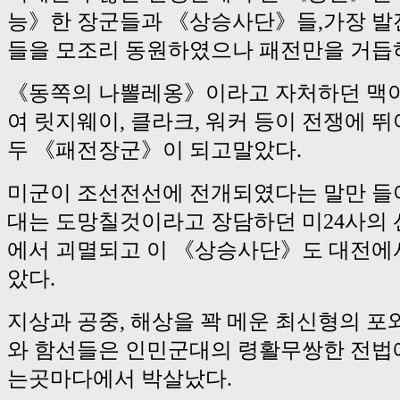
능》한 장군들과 《상승사단》들,가장 발
들을 모조리 동원하였으나 패전만을 거듭
《동쪽의 나뽈레옹》이라고 자처하던 맥
여 릿지웨이, 클라크, 워커 등이 전쟁에 
두 《패전장군》이 되고말았다.
미군이 조선전선에 전개되였다는 말만 들
대는 도망칠것이라고 장담하던 미24사의
에서 괴멸되고 이 《상승사단》도 대전에
았다.
지상과 공중, 해상을 꽉 메운 최신형의 포
와 함선들은 인민군대의 령활무쌍한 전법
는곳마다에서 박살났다.