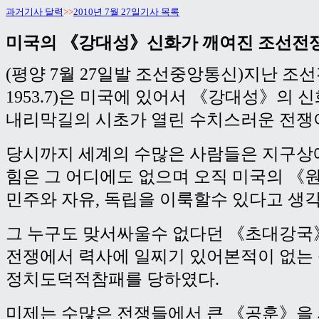
과거기사 달력
>>
2010년 7월 27일기사 목록
미국의 《강대성》신화가 깨여진 조선전
(평양 7월 27일발 조선중앙통신)지난 조선전쟁
1953.7)은 미국에 있어서 《강대성》의 
내리막길의 시초가 열린 수치스러운 전쟁
당시까지 세계의 수많은 사람들은 지구상
힘은 그 어디에도 없으며 오직 미국의 
민주와 자유, 독립을 이룩할수 있다고 생
그 누구도 맞서싸울수 없다던 《초대강국
전쟁에서 력사에 일찌기 있어본적이 없는 
정치도덕적참패를 당하였다.
미제는 수많은 전쟁들에서 큰 《공훈》을