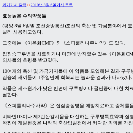
과거기사 달력
>>
2010년 8월 6일기사 목록
효능높은 수의약품들
(평양 8월 6일발 조선중앙통신)조선의 축산 및 가금분야에서
널리 사용하고있다.
그중에는 《이온화CMF》와《스피룰리나주사약》도 있다.
집짐승구루병을 치료하거나 미연에 방지할수 있는《이온화CM
의사들의 호평을 받고있다.
10여개의 축산 및 가금기지들에 이 약품을 도입해본 결과 구루
짐승의 새끼들이 1주일만에 회복되는 놀라운 결과가 나타났다.
약품은 제조원가가 낮은 반면에 구루병이나 골연증에 대한 치료
달한다.
《스피룰리나주사약》은 집짐승질병을 예방치료하고 증체률을
비타민D3이나 제2린산칼시움을 대신하는 구루병특효약과 질
왁찐이 개발된것은 나라의 축산업발전에서 커다란 의의를 가진