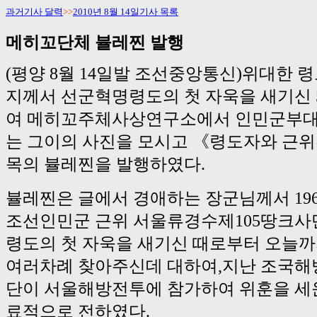
과거기사 달력
>>
2010년 8월 14일기사 목록
메히꼬단체 뷸레찐 발행
(평양 8월 14일발 조선중앙통신)위대한 
지께서 선군혁명령도의 첫 자욱을 새기신 
여 메히꼬주체사상연구소에서 인민군부대
는 그이의 사진을 모시고 《령도자와 근
목의 뷸레찐을 발행하였다.
뷸레찐은 글에서 경애하는 장군님께서 1960
조선인민군 근위 서울류경수제105땅크사
령도의 첫 자욱을 새기신 때로부터 오늘까
여러차례 찾아주신데 대하여,지난 조국해
단이 서울해방전투에 참가하여 위훈을 세
료적으로 전하였다.