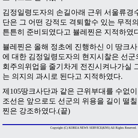
김정일령도자의 손길아래 근위 서울류경수
단은 그 어떤 강적도 격퇴할수 있는 무적
튼튼히 준비되였다고 뷸레찐은 지적하였다
뷸레찐은 올해 정초에 진행하신 이 땅크
에 대한 김정일령도자의 현지시찰은 선군
회주의위업을 줄기차게 전진시켜나가실 
는 의지의 과시로 된다고 지적하였다.
제105땅크사단과 같은 근위부대를 수없
조선은 앞으로도 선군의 위용을 길이 떨
찐은 강조하였다.(끝)
Copyright (C) KOREA NEWS SERVICE(KNS) All Rights Reserved.