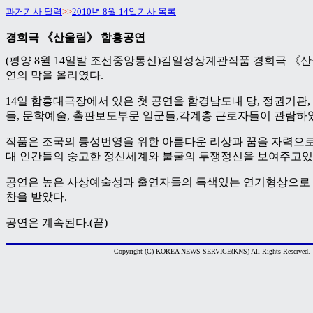
과거기사 달력
>>
2010년 8월 14일기사 목록
경희극 《산울림》 함흥공연
(평양 8월 14일발 조선중앙통신)김일성상계관작품 경희극 《
연의 막을 올리였다.
14일 함흥대극장에서 있은 첫 공연을 함경남도내 당, 정권기관
들, 문학예술, 출판보도부문 일군들,각계층 근로자들이 관람하
작품은 조국의 륭성번영을 위한 아름다운 리상과 꿈을 자력으
대 인간들의 숭고한 정신세계와 불굴의 투쟁정신을 보여주고있
공연은 높은 사상예술성과 출연자들의 특색있는 연기형상으로 
찬을 받았다.
공연은 계속된다.(끝)
Copyright (C) KOREA NEWS SERVICE(KNS) All Rights Reserved.