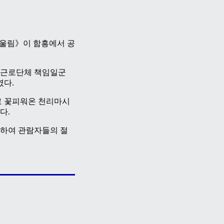
산울림》이 함흥에서 공
, 근로단체 책임일군
였다.
로 꽃피워온 천리마시
다.
하여 관람자들의 절