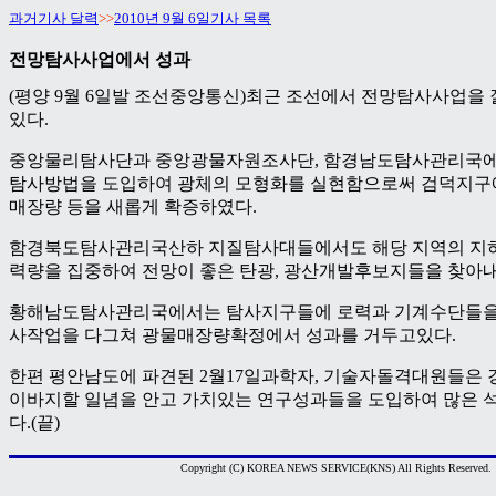
과거기사 달력
>>
2010년 9월 6일기사 목록
전망탐사사업에서 성과
(평양 9월 6일발 조선중앙통신)최근 조선에서 전망탐사사업을
있다.
중앙물리탐사단과 중앙광물자원조사단, 함경남도탐사관리국
탐사방법을 도입하여 광체의 모형화를 실현함으로써 검덕지구
매장량 등을 새롭게 확증하였다.
함경북도탐사관리국산하 지질탐사대들에서도 해당 지역의 지
력량을 집중하여 전망이 좋은 탄광, 광산개발후보지들을 찾아
황해남도탐사관리국에서는 탐사지구들에 로력과 기계수단들을
사작업을 다그쳐 광물매장량확정에서 성과를 거두고있다.
한편 평안남도에 파견된 2월17일과학자, 기술자돌격대원들은
이바지할 일념을 안고 가치있는 연구성과들을 도입하여 많은 
다.(끝)
Copyright (C) KOREA NEWS SERVICE(KNS) All Rights Reserved.